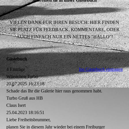
Schreiben sie in unser Gästebuch
VIELEN DANK FÜR IHREN BESUCH. HIER FINDEN
SIE PLATZ FÜR FEEDBACK, KOMMENTARE, ODER
AUCH EINFACH NUR EIN NETTES "HALLO"!
Gästebuch
4 Einträge
Ins Gästebuch eintragen
Würstchen Turbo
20.07.2025
16:23:18
Schade das Ihr die Galerie hier raus genommen habt.
Turbo Gruß aus HB
Claus Isert
25.04.2023
18:16:51
Liebe Freiheitsbrummer,
planen Sie in diesem Jahr wieder bei einem Freiburger