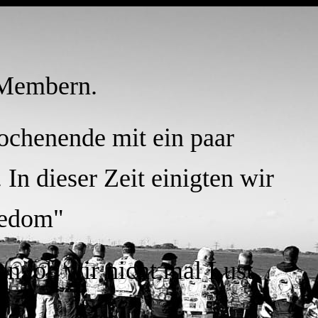
 Membern.
Wochenende mit ein paar
In dieser Zeit einigten wir
eedom"
n, ob wir nicht mal Lust