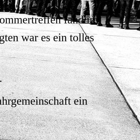
Sommertreffen fand im
gten war es ein tolles
.
ahrgemeinschaft ein