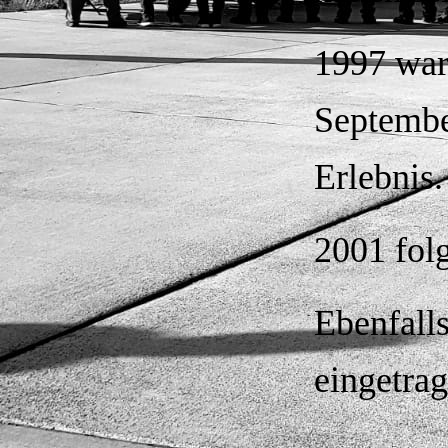
1997 war
September
Erlebnis
2001 folg
Ebenfall
eingetrag